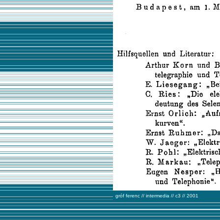
gróf ferenc // intermedia // c3 // 2001